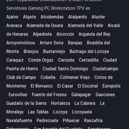
Servidores Gaming PC Workstation TPV en
Ajalvir
Algete
Alcobendas
Alalpardo
Aluche
Aravaca
Alameda de Osuna
Alameda del Valle
Alcalá
de Henares
Alpedrete
Alcorcón
Arganda del Rey
Arroyomolinos
Arturo Soria
Barajas
Boadilla del
Monte
Braojos
Bustarviejo
Buitrago del Lozoya
Caraquiz
Conde Orgaz
Cerceda
Cercedilla
Ciudad
Puerta de Hierro
Ciudad Santo Domingo
Ciudalcampo
Club de Campo
Cobeña
Colmenar Viejo
Cotos de
Monterrey
El Berrueco
El Casar
El Escorial
Europolis
Eurovillas
Fuente del Fresno
Galapagar
Gascones
Guadalix de la Sierra
Hortaleza
La Cabrera
La
Moraleja
Las Tablas
Lozoya
Lozoyuela
Navalafuente
Pedrezuela
Piñuecar
Rascafría