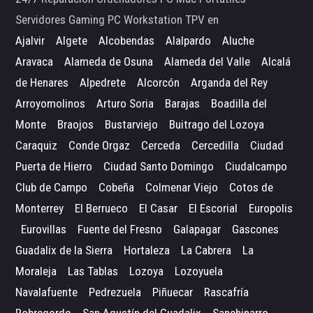
Servidores Gaming PC Workstation TPV en
Ajalvir
Algete
Alcobendas
Alalpardo
Aluche
Aravaca
Alameda de Osuna
Alameda del Valle
Alcalá
de Henares
Alpedrete
Alcorcón
Arganda del Rey
Arroyomolinos
Arturo Soria
Barajas
Boadilla del
Monte
Braojos
Bustarviejo
Buitrago del Lozoya
Caraquiz
Conde Orgaz
Cerceda
Cercedilla
Ciudad
Puerta de Hierro
Ciudad Santo Domingo
Ciudalcampo
Club de Campo
Cobeña
Colmenar Viejo
Cotos de
Monterrey
El Berrueco
El Casar
El Escorial
Europolis
Eurovillas
Fuente del Fresno
Galapagar
Gascones
Guadalix de la Sierra
Hortaleza
La Cabrera
La
Moraleja
Las Tablas
Lozoya
Lozoyuela
Navalafuente
Pedrezuela
Piñuecar
Rascafría