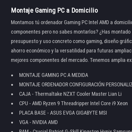
Montaje Gaming PC a Domicilio
Montamos tú ordenador Gaming PC Intel AMD a domicilio
componentes pero no sabes montarlos? ¿Has montado el
presupuesto y uso concreto como gaming, diseño gráfic
ahorro económico y la versatilidad para futuras amplia
mejores componentes del mercado. Tenemos amplia ex
MONTAJE GAMING PC A MEDIDA
MONTAJE ORDENADOR CONFIGURACIÓN PERSONALI
CAJA - Thermaltake NZXT Cooler Master Lian Li
CPU - AMD Ryzen 9 Threadripper Intel Core i9 Xeon
PLACA BASE - ASUS EVGA GIGABYTE MSI
VGA - NVIDIA AMD
RAM - Crucial Patriot G-Skill Kingston Hynix Samsu