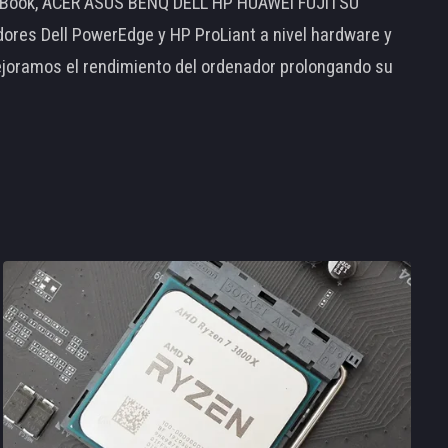
MacBook, ACER ASUS BENQ DELL HP HUAWEI FUJITSU
s Dell PowerEdge y HP ProLiant a nivel hardware y
ejoramos el rendimiento del ordenador prolongando su