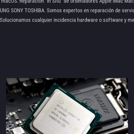
le macOS. Reparación "In Situ" de ordenadores Apple iMac 
 SONY TOSHIBA. Somos expertos en reparación de servidore
 Solucionamos cualquier incidencia hardware o software y m