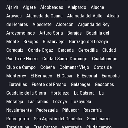
Ajalvir
Algete
Alcobendas
Alalpardo
Aluche
Aravaca
Alameda de Osuna
Alameda del Valle
Alcalá
de Henares
Alpedrete
Alcorcón
Arganda del Rey
Arroyomolinos
Arturo Soria
Barajas
Boadilla del
Monte
Braojos
Bustarviejo
Buitrago del Lozoya
Caraquiz
Conde Orgaz
Cerceda
Cercedilla
Ciudad
Puerta de Hierro
Ciudad Santo Domingo
Ciudalcampo
Club de Campo
Cobeña
Colmenar Viejo
Cotos de
Monterrey
El Berrueco
El Casar
El Escorial
Europolis
Eurovillas
Fuente del Fresno
Galapagar
Gascones
Guadalix de la Sierra
Hortaleza
La Cabrera
La
Moraleja
Las Tablas
Lozoya
Lozoyuela
Navalafuente
Pedrezuela
Piñuecar
Rascafría
Robregordo
San Agustín del Guadalix
Sanchinarro
Torrelaguna
Tres Cantos
Venturada
Ciudalcampo