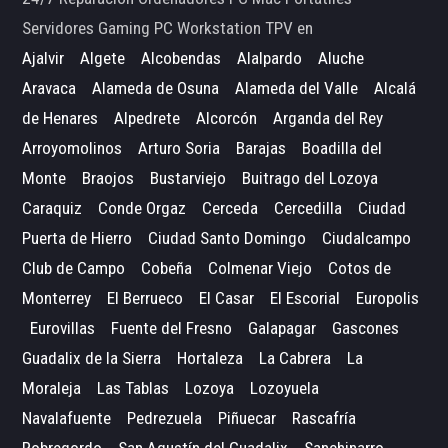
Servidores Gaming PC Workstation TPV en
Ajalvir
Algete
Alcobendas
Alalpardo
Aluche
Aravaca
Alameda de Osuna
Alameda del Valle
Alcalá
de Henares
Alpedrete
Alcorcón
Arganda del Rey
Arroyomolinos
Arturo Soria
Barajas
Boadilla del
Monte
Braojos
Bustarviejo
Buitrago del Lozoya
Caraquiz
Conde Orgaz
Cerceda
Cercedilla
Ciudad
Puerta de Hierro
Ciudad Santo Domingo
Ciudalcampo
Club de Campo
Cobeña
Colmenar Viejo
Cotos de
Monterrey
El Berrueco
El Casar
El Escorial
Europolis
Eurovillas
Fuente del Fresno
Galapagar
Gascones
Guadalix de la Sierra
Hortaleza
La Cabrera
La
Moraleja
Las Tablas
Lozoya
Lozoyuela
Navalafuente
Pedrezuela
Piñuecar
Rascafría