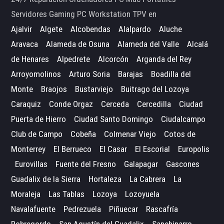
Servidores Gaming PC Workstation TPV en
Ajalvir
Algete
Alcobendas
Alalpardo
Aluche
Aravaca
Alameda de Osuna
Alameda del Valle
Alcalá
de Henares
Alpedrete
Alcorcón
Arganda del Rey
Arroyomolinos
Arturo Soria
Barajas
Boadilla del
Monte
Braojos
Bustarviejo
Buitrago del Lozoya
Caraquiz
Conde Orgaz
Cerceda
Cercedilla
Ciudad
Puerta de Hierro
Ciudad Santo Domingo
Ciudalcampo
Club de Campo
Cobeña
Colmenar Viejo
Cotos de
Monterrey
El Berrueco
El Casar
El Escorial
Europolis
Eurovillas
Fuente del Fresno
Galapagar
Gascones
Guadalix de la Sierra
Hortaleza
La Cabrera
La
Moraleja
Las Tablas
Lozoya
Lozoyuela
Navalafuente
Pedrezuela
Piñuecar
Rascafría