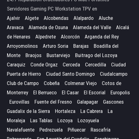
Servidores Gaming PC Workstation TPV en
Ajalvir
Algete
Alcobendas
Alalpardo
Aluche
Aravaca
Alameda de Osuna
Alameda del Valle
Alcalá
de Henares
Alpedrete
Alcorcón
Arganda del Rey
Arroyomolinos
Arturo Soria
Barajas
Boadilla del
Monte
Braojos
Bustarviejo
Buitrago del Lozoya
Caraquiz
Conde Orgaz
Cerceda
Cercedilla
Ciudad
Puerta de Hierro
Ciudad Santo Domingo
Ciudalcampo
Club de Campo
Cobeña
Colmenar Viejo
Cotos de
Monterrey
El Berrueco
El Casar
El Escorial
Europolis
Eurovillas
Fuente del Fresno
Galapagar
Gascones
Guadalix de la Sierra
Hortaleza
La Cabrera
La
Moraleja
Las Tablas
Lozoya
Lozoyuela
Navalafuente
Pedrezuela
Piñuecar
Rascafría