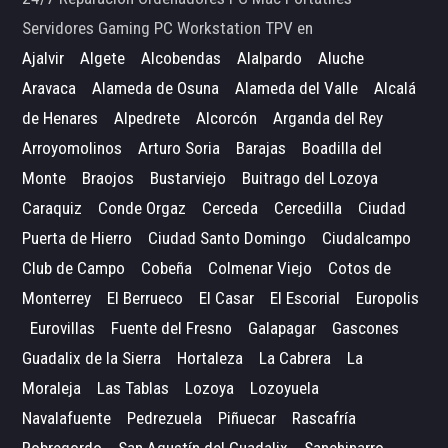
Servidores Gaming PC Workstation TPV en
Ajalvir
Algete
Alcobendas
Alalpardo
Aluche
Aravaca
Alameda de Osuna
Alameda del Valle
Alcalá
de Henares
Alpedrete
Alcorcón
Arganda del Rey
Arroyomolinos
Arturo Soria
Barajas
Boadilla del
Monte
Braojos
Bustarviejo
Buitrago del Lozoya
Caraquiz
Conde Orgaz
Cerceda
Cercedilla
Ciudad
Puerta de Hierro
Ciudad Santo Domingo
Ciudalcampo
Club de Campo
Cobeña
Colmenar Viejo
Cotos de
Monterrey
El Berrueco
El Casar
El Escorial
Europolis
Eurovillas
Fuente del Fresno
Galapagar
Gascones
Guadalix de la Sierra
Hortaleza
La Cabrera
La
Moraleja
Las Tablas
Lozoya
Lozoyuela
Navalafuente
Pedrezuela
Piñuecar
Rascafría