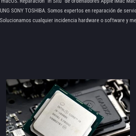
le macOS. Reparación "In Situ" de ordenadores Apple iMac 
 SONY TOSHIBA. Somos expertos en reparación de servidore
 Solucionamos cualquier incidencia hardware o software y m