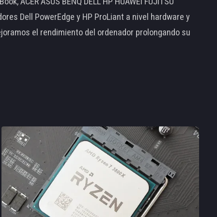
MacBook, ACER ASUS BENQ DELL HP HUAWEI FUJITSU
s Dell PowerEdge y HP ProLiant a nivel hardware y
ejoramos el rendimiento del ordenador prolongando su