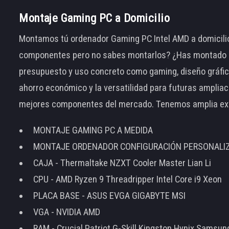
Montaje Gaming PC a Domicilio
Montamos tú ordenador Gaming PC Intel AMD a domicilio
componentes pero no sabes montarlos? ¿Has montado el
presupuesto y uso concreto como gaming, diseño gráfic
ahorro económico y la versatilidad para futuras amplia
mejores componentes del mercado. Tenemos amplia ex
MONTAJE GAMING PC A MEDIDA
MONTAJE ORDENADOR CONFIGURACIÓN PERSONALI
CAJA - Thermaltake NZXT Cooler Master Lian Li
CPU - AMD Ryzen 9 Threadripper Intel Core i9 Xeon
PLACA BASE - ASUS EVGA GIGABYTE MSI
VGA - NVIDIA AMD
RAM - Crucial Patriot G-Skill Kingston Hynix Samsu