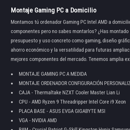
Montaje Gaming PC a Domicilio
Montamos tú ordenador Gaming PC Intel AMD a domicilio
componentes pero no sabes montarlos? ¿Has montado el
presupuesto y uso concreto como gaming, diseño gráfic
ahorro económico y la versatilidad para futuras amplia
mejores componentes del mercado. Tenemos amplia ex
MONTAJE GAMING PC A MEDIDA
MONTAJE ORDENADOR CONFIGURACIÓN PERSONALI
CAJA - Thermaltake NZXT Cooler Master Lian Li
CPU - AMD Ryzen 9 Threadripper Intel Core i9 Xeon
PLACA BASE - ASUS EVGA GIGABYTE MSI
VGA - NVIDIA AMD
RAM - Crucial Patriot G-Skill Kingston Hynix Samsu