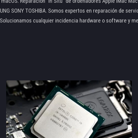
le macOS. Reparación "In Situ" de ordenadores Apple iMac 
 SONY TOSHIBA. Somos expertos en reparación de servidore
 Solucionamos cualquier incidencia hardware o software y m