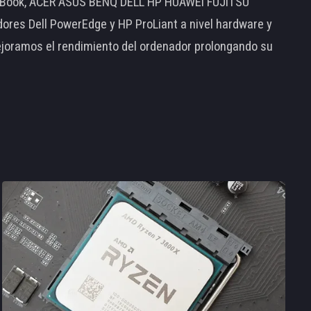
MacBook, ACER ASUS BENQ DELL HP HUAWEI FUJITSU
s Dell PowerEdge y HP ProLiant a nivel hardware y
ejoramos el rendimiento del ordenador prolongando su