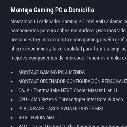
Montaje Gaming PC a Domicilio
Montamos tú ordenador Gaming PC Intel AMD a domicilio
componentes pero no sabes montarlos? ¿Has montado el
presupuesto y uso concreto como gaming, diseño gráfic
ahorro económico y la versatilidad para futuras amplia
mejores componentes del mercado. Tenemos amplia ex
MONTAJE GAMING PC A MEDIDA
MONTAJE ORDENADOR CONFIGURACIÓN PERSONALI
CAJA - Thermaltake NZXT Cooler Master Lian Li
CPU - AMD Ryzen 9 Threadripper Intel Core i9 Xeon
PLACA BASE - ASUS EVGA GIGABYTE MSI
VGA - NVIDIA AMD
RAM - Crucial Patriot G-Skill Kingston Hynix Samsu