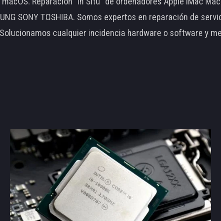
le macOS. Reparación "In Situ" de ordenadores Apple iMac 
 SONY TOSHIBA. Somos expertos en reparación de servidore
 Solucionamos cualquier incidencia hardware o software y m