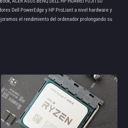
MacBook, ACER ASUS BENQ DELL HP HUAWEI FUJITSU
s Dell PowerEdge y HP ProLiant a nivel hardware y
ejoramos el rendimiento del ordenador prolongando su