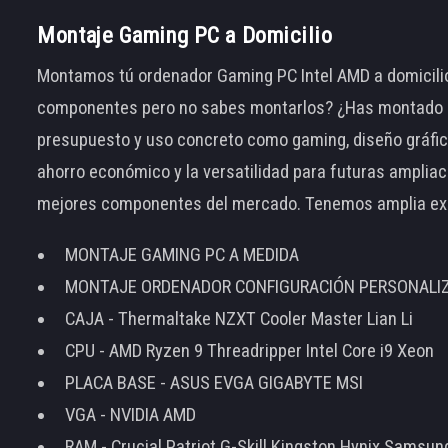
Montaje Gaming PC a Domicilio
Montamos tú ordenador Gaming PC Intel AMD a domicilio
componentes pero no sabes montarlos? ¿Has montado el
presupuesto y uso concreto como gaming, diseño gráfic
ahorro económico y la versatilidad para futuras amplia
mejores componentes del mercado. Tenemos amplia ex
MONTAJE GAMING PC A MEDIDA
MONTAJE ORDENADOR CONFIGURACIÓN PERSONALI
CAJA - Thermaltake NZXT Cooler Master Lian Li
CPU - AMD Ryzen 9 Threadripper Intel Core i9 Xeon
PLACA BASE - ASUS EVGA GIGABYTE MSI
VGA - NVIDIA AMD
RAM - Crucial Patriot G-Skill Kingston Hynix Samsu