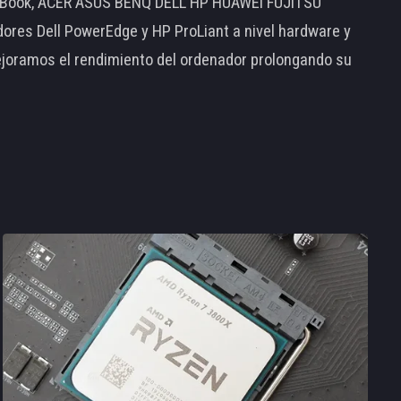
MacBook, ACER ASUS BENQ DELL HP HUAWEI FUJITSU
s Dell PowerEdge y HP ProLiant a nivel hardware y
ejoramos el rendimiento del ordenador prolongando su