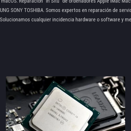
le macOS. Reparación "In Situ" de ordenadores Apple iMac 
 SONY TOSHIBA. Somos expertos en reparación de servidore
 Solucionamos cualquier incidencia hardware o software y m