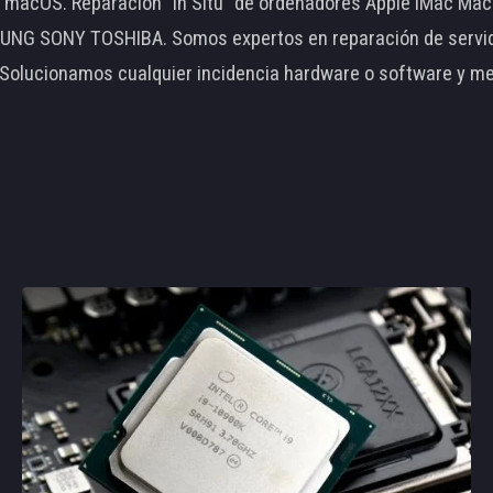
le macOS. Reparación "In Situ" de ordenadores Apple iMac 
 SONY TOSHIBA. Somos expertos en reparación de servidore
 Solucionamos cualquier incidencia hardware o software y m