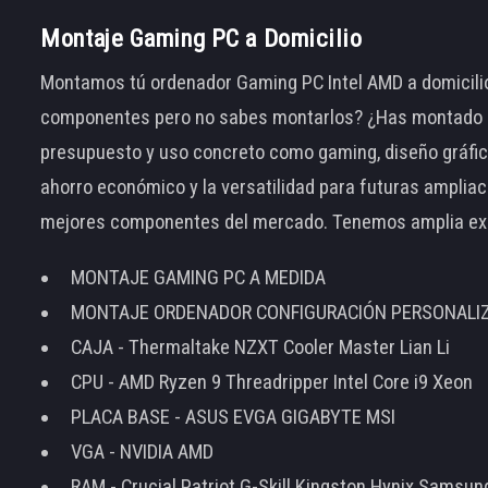
Montaje Gaming PC a Domicilio
Montamos tú ordenador Gaming PC Intel AMD a domicilio
componentes pero no sabes montarlos? ¿Has montado el
presupuesto y uso concreto como gaming, diseño gráfic
ahorro económico y la versatilidad para futuras amplia
mejores componentes del mercado. Tenemos amplia ex
MONTAJE GAMING PC A MEDIDA
MONTAJE ORDENADOR CONFIGURACIÓN PERSONALI
CAJA - Thermaltake NZXT Cooler Master Lian Li
CPU - AMD Ryzen 9 Threadripper Intel Core i9 Xeon
PLACA BASE - ASUS EVGA GIGABYTE MSI
VGA - NVIDIA AMD
RAM - Crucial Patriot G-Skill Kingston Hynix Samsu