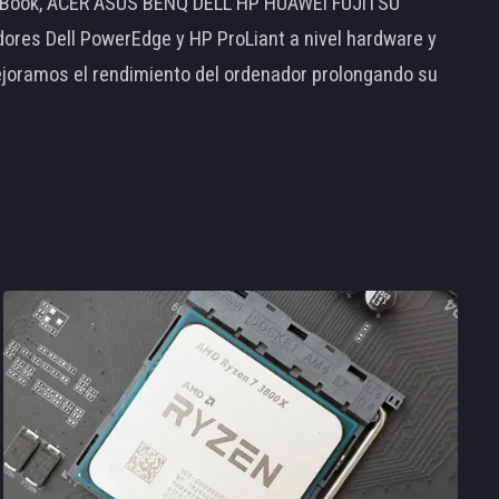
MacBook, ACER ASUS BENQ DELL HP HUAWEI FUJITSU
s Dell PowerEdge y HP ProLiant a nivel hardware y
ejoramos el rendimiento del ordenador prolongando su