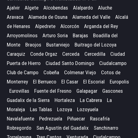
Ajalvir
Algete
Alcobendas
Alalpardo
Aluche
Aravaca
Alameda de Osuna
Alameda del Valle
Alcalá
de Henares
Alpedrete
Alcorcón
Arganda del Rey
Arroyomolinos
Arturo Soria
Barajas
Boadilla del
Monte
Braojos
Bustarviejo
Buitrago del Lozoya
Caraquiz
Conde Orgaz
Cerceda
Cercedilla
Ciudad
Puerta de Hierro
Ciudad Santo Domingo
Ciudalcampo
Club de Campo
Cobeña
Colmenar Viejo
Cotos de
Monterrey
El Berrueco
El Casar
El Escorial
Europolis
Eurovillas
Fuente del Fresno
Galapagar
Gascones
Guadalix de la Sierra
Hortaleza
La Cabrera
La
Moraleja
Las Tablas
Lozoya
Lozoyuela
Navalafuente
Pedrezuela
Piñuecar
Rascafría
Robregordo
San Agustín del Guadalix
Sanchinarro
Torrelaguna
Tres Cantos
Venturada
Ciudalcampo