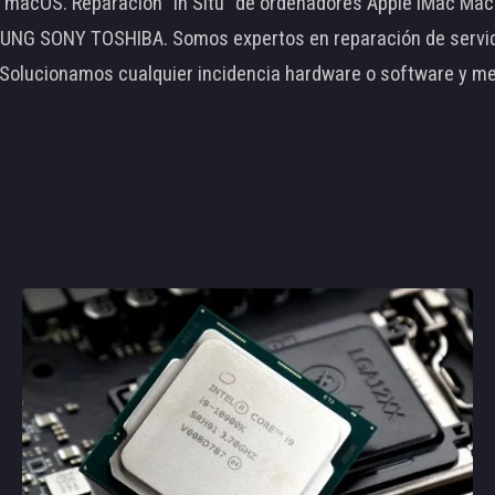
le macOS. Reparación "In Situ" de ordenadores Apple iMac 
 SONY TOSHIBA. Somos expertos en reparación de servidore
 Solucionamos cualquier incidencia hardware o software y m