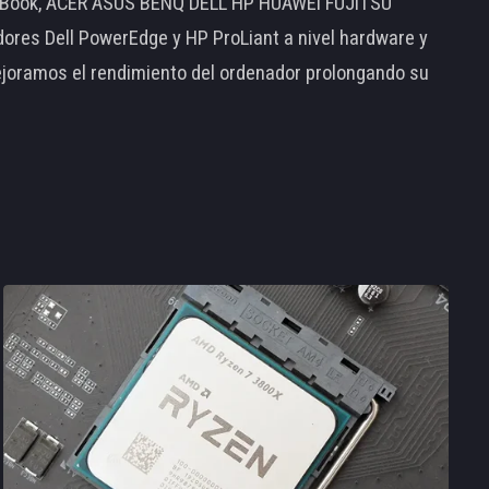
MacBook, ACER ASUS BENQ DELL HP HUAWEI FUJITSU
s Dell PowerEdge y HP ProLiant a nivel hardware y
ejoramos el rendimiento del ordenador prolongando su