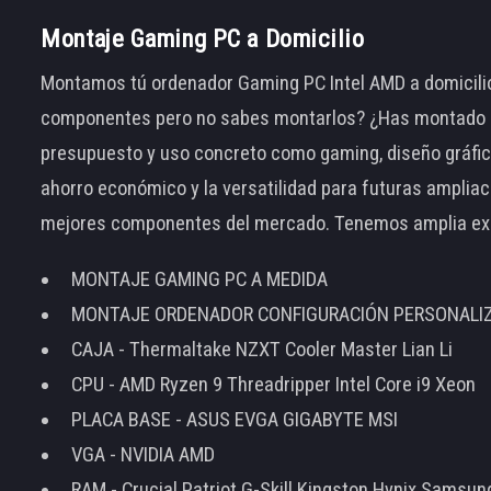
Montaje Gaming PC a Domicilio
Montamos tú ordenador Gaming PC Intel AMD a domicilio
componentes pero no sabes montarlos? ¿Has montado el
presupuesto y uso concreto como gaming, diseño gráfic
ahorro económico y la versatilidad para futuras amplia
mejores componentes del mercado. Tenemos amplia ex
MONTAJE GAMING PC A MEDIDA
MONTAJE ORDENADOR CONFIGURACIÓN PERSONALI
CAJA - Thermaltake NZXT Cooler Master Lian Li
CPU - AMD Ryzen 9 Threadripper Intel Core i9 Xeon
PLACA BASE - ASUS EVGA GIGABYTE MSI
VGA - NVIDIA AMD
RAM - Crucial Patriot G-Skill Kingston Hynix Samsu