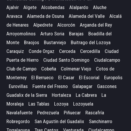
Ajalvir
Algete
Alcobendas
Alalpardo
Aluche
Aravaca
Alameda de Osuna
Alameda del Valle
Alcalá
de Henares
Alpedrete
Alcorcón
Arganda del Rey
Arroyomolinos
Arturo Soria
Barajas
Boadilla del
Monte
Braojos
Bustarviejo
Buitrago del Lozoya
Caraquiz
Conde Orgaz
Cerceda
Cercedilla
Ciudad
Puerta de Hierro
Ciudad Santo Domingo
Ciudalcampo
Club de Campo
Cobeña
Colmenar Viejo
Cotos de
Monterrey
El Berrueco
El Casar
El Escorial
Europolis
Eurovillas
Fuente del Fresno
Galapagar
Gascones
Guadalix de la Sierra
Hortaleza
La Cabrera
La
Moraleja
Las Tablas
Lozoya
Lozoyuela
Navalafuente
Pedrezuela
Piñuecar
Rascafría
Robregordo
San Agustín del Guadalix
Sanchinarro
Torrelaguna
Tres Cantos
Venturada
Ciudalcampo