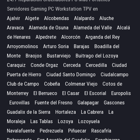
Servidores Gaming PC Workstation TPV en
Ajalvir
Algete
Alcobendas
Alalpardo
Aluche
Aravaca
Alameda de Osuna
Alameda del Valle
Alcalá
de Henares
Alpedrete
Alcorcón
Arganda del Rey
Arroyomolinos
Arturo Soria
Barajas
Boadilla del
Monte
Braojos
Bustarviejo
Buitrago del Lozoya
Caraquiz
Conde Orgaz
Cerceda
Cercedilla
Ciudad
Puerta de Hierro
Ciudad Santo Domingo
Ciudalcampo
Club de Campo
Cobeña
Colmenar Viejo
Cotos de
Monterrey
El Berrueco
El Casar
El Escorial
Europolis
Eurovillas
Fuente del Fresno
Galapagar
Gascones
Guadalix de la Sierra
Hortaleza
La Cabrera
La
Moraleja
Las Tablas
Lozoya
Lozoyuela
Navalafuente
Pedrezuela
Piñuecar
Rascafría