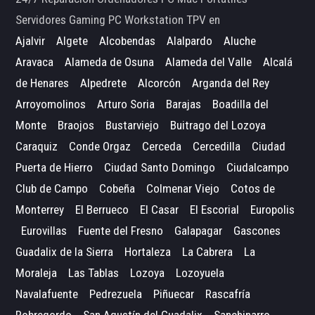
Servidores Gaming PC Workstation TPV en
Ajalvir
Algete
Alcobendas
Alalpardo
Aluche
Aravaca
Alameda de Osuna
Alameda del Valle
Alcalá
de Henares
Alpedrete
Alcorcón
Arganda del Rey
Arroyomolinos
Arturo Soria
Barajas
Boadilla del
Monte
Braojos
Bustarviejo
Buitrago del Lozoya
Caraquiz
Conde Orgaz
Cerceda
Cercedilla
Ciudad
Puerta de Hierro
Ciudad Santo Domingo
Ciudalcampo
Club de Campo
Cobeña
Colmenar Viejo
Cotos de
Monterrey
El Berrueco
El Casar
El Escorial
Europolis
Eurovillas
Fuente del Fresno
Galapagar
Gascones
Guadalix de la Sierra
Hortaleza
La Cabrera
La
Moraleja
Las Tablas
Lozoya
Lozoyuela
Navalafuente
Pedrezuela
Piñuecar
Rascafría