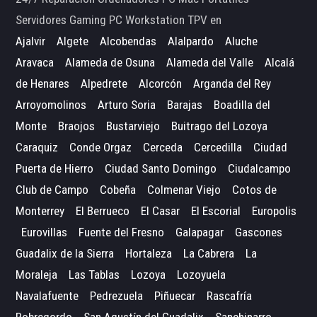
Servidores Gaming PC Workstation TPV en
Ajalvir
Algete
Alcobendas
Alalpardo
Aluche
Aravaca
Alameda de Osuna
Alameda del Valle
Alcalá
de Henares
Alpedrete
Alcorcón
Arganda del Rey
Arroyomolinos
Arturo Soria
Barajas
Boadilla del
Monte
Braojos
Bustarviejo
Buitrago del Lozoya
Caraquiz
Conde Orgaz
Cerceda
Cercedilla
Ciudad
Puerta de Hierro
Ciudad Santo Domingo
Ciudalcampo
Club de Campo
Cobeña
Colmenar Viejo
Cotos de
Monterrey
El Berrueco
El Casar
El Escorial
Europolis
Eurovillas
Fuente del Fresno
Galapagar
Gascones
Guadalix de la Sierra
Hortaleza
La Cabrera
La
Moraleja
Las Tablas
Lozoya
Lozoyuela
Navalafuente
Pedrezuela
Piñuecar
Rascafría