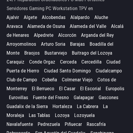
Servidores Gaming PC Workstation TPV en
Ajalvir
Algete
Alcobendas
Alalpardo
Aluche
Aravaca
Alameda de Osuna
Alameda del Valle
Alcalá
de Henares
Alpedrete
Alcorcón
Arganda del Rey
Arroyomolinos
Arturo Soria
Barajas
Boadilla del
Monte
Braojos
Bustarviejo
Buitrago del Lozoya
Caraquiz
Conde Orgaz
Cerceda
Cercedilla
Ciudad
Puerta de Hierro
Ciudad Santo Domingo
Ciudalcampo
Club de Campo
Cobeña
Colmenar Viejo
Cotos de
Monterrey
El Berrueco
El Casar
El Escorial
Europolis
Eurovillas
Fuente del Fresno
Galapagar
Gascones
Guadalix de la Sierra
Hortaleza
La Cabrera
La
Moraleja
Las Tablas
Lozoya
Lozoyuela
Navalafuente
Pedrezuela
Piñuecar
Rascafría