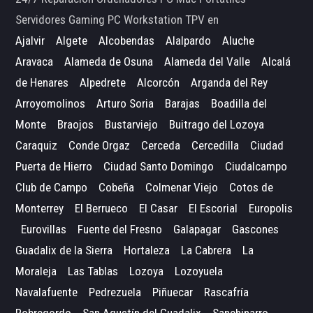
Servidores Gaming PC Workstation TPV en
Ajalvir
Algete
Alcobendas
Alalpardo
Aluche
Aravaca
Alameda de Osuna
Alameda del Valle
Alcalá
de Henares
Alpedrete
Alcorcón
Arganda del Rey
Arroyomolinos
Arturo Soria
Barajas
Boadilla del
Monte
Braojos
Bustarviejo
Buitrago del Lozoya
Caraquiz
Conde Orgaz
Cerceda
Cercedilla
Ciudad
Puerta de Hierro
Ciudad Santo Domingo
Ciudalcampo
Club de Campo
Cobeña
Colmenar Viejo
Cotos de
Monterrey
El Berrueco
El Casar
El Escorial
Europolis
Eurovillas
Fuente del Fresno
Galapagar
Gascones
Guadalix de la Sierra
Hortaleza
La Cabrera
La
Moraleja
Las Tablas
Lozoya
Lozoyuela
Navalafuente
Pedrezuela
Piñuecar
Rascafría