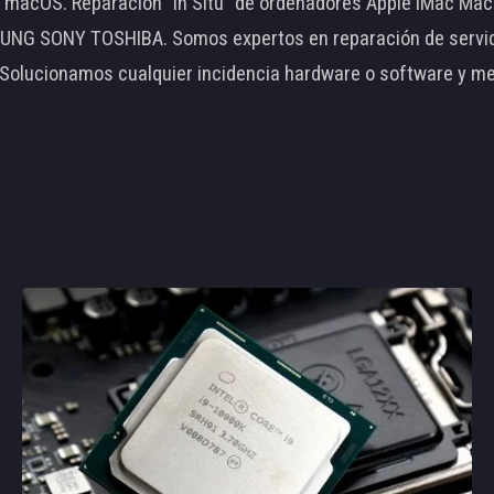
le macOS. Reparación "In Situ" de ordenadores Apple iMac 
 SONY TOSHIBA. Somos expertos en reparación de servidore
 Solucionamos cualquier incidencia hardware o software y m