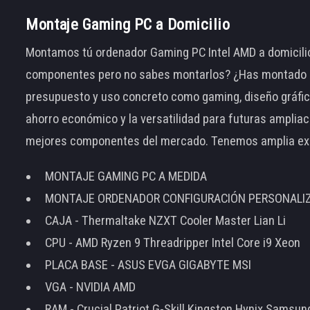
Montaje Gaming PC a Domicilio
Montamos tú ordenador Gaming PC Intel AMD a domicilio
componentes pero no sabes montarlos? ¿Has montado el
presupuesto y uso concreto como gaming, diseño gráfic
ahorro económico y la versatilidad para futuras amplia
mejores componentes del mercado. Tenemos amplia ex
MONTAJE GAMING PC A MEDIDA
MONTAJE ORDENADOR CONFIGURACIÓN PERSONALI
CAJA - Thermaltake NZXT Cooler Master Lian Li
CPU - AMD Ryzen 9 Threadripper Intel Core i9 Xeon
PLACA BASE - ASUS EVGA GIGABYTE MSI
VGA - NVIDIA AMD
RAM - Crucial Patriot G-Skill Kingston Hynix Samsu