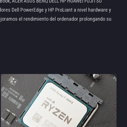
MacBook, ACER ASUS BENQ DELL HP HUAWEI FUJITSU
s Dell PowerEdge y HP ProLiant a nivel hardware y
ejoramos el rendimiento del ordenador prolongando su