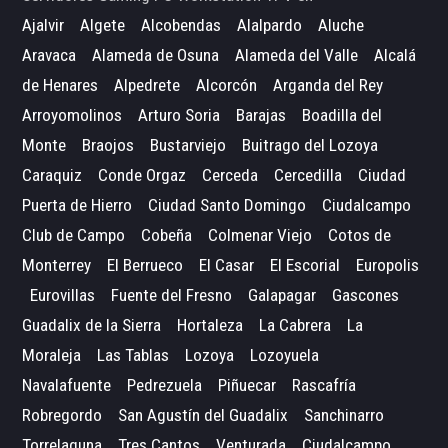
Ajalvir
Algete
Alcobendas
Alalpardo
Aluche
Aravaca
Alameda de Osuna
Alameda del Valle
Alcalá
de Henares
Alpedrete
Alcorcón
Arganda del Rey
Arroyomolinos
Arturo Soria
Barajas
Boadilla del
Monte
Braojos
Bustarviejo
Buitrago del Lozoya
Caraquiz
Conde Orgaz
Cerceda
Cercedilla
Ciudad
Puerta de Hierro
Ciudad Santo Domingo
Ciudalcampo
Club de Campo
Cobeña
Colmenar Viejo
Cotos de
Monterrey
El Berrueco
El Casar
El Escorial
Europolis
Eurovillas
Fuente del Fresno
Galapagar
Gascones
Guadalix de la Sierra
Hortaleza
La Cabrera
La
Moraleja
Las Tablas
Lozoya
Lozoyuela
Navalafuente
Pedrezuela
Piñuecar
Rascafría
Robregordo
San Agustín del Guadalix
Sanchinarro
Torrelaguna
Tres Cantos
Venturada
Ciudalcampo