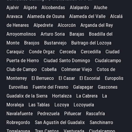
Ajalvir
Algete
Alcobendas
Alalpardo
Aluche
Aravaca
Alameda de Osuna
Alameda del Valle
Alcalá
de Henares
Alpedrete
Alcorcón
Arganda del Rey
Arroyomolinos
Arturo Soria
Barajas
Boadilla del
Monte
Braojos
Bustarviejo
Buitrago del Lozoya
Caraquiz
Conde Orgaz
Cerceda
Cercedilla
Ciudad
Puerta de Hierro
Ciudad Santo Domingo
Ciudalcampo
Club de Campo
Cobeña
Colmenar Viejo
Cotos de
Monterrey
El Berrueco
El Casar
El Escorial
Europolis
Eurovillas
Fuente del Fresno
Galapagar
Gascones
Guadalix de la Sierra
Hortaleza
La Cabrera
La
Moraleja
Las Tablas
Lozoya
Lozoyuela
Navalafuente
Pedrezuela
Piñuecar
Rascafría
Robregordo
San Agustín del Guadalix
Sanchinarro
Torrelaguna
Tres Cantos
Venturada
Ciudalcampo