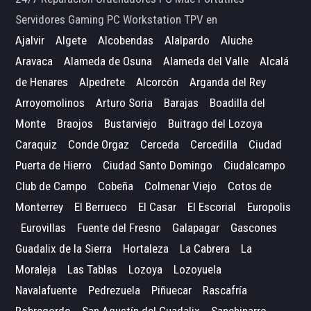
Servidores Gaming PC Workstation TPV en
Ajalvir
Algete
Alcobendas
Alalpardo
Aluche
Aravaca
Alameda de Osuna
Alameda del Valle
Alcalá
de Henares
Alpedrete
Alcorcón
Arganda del Rey
Arroyomolinos
Arturo Soria
Barajas
Boadilla del
Monte
Braojos
Bustarviejo
Buitrago del Lozoya
Caraquiz
Conde Orgaz
Cerceda
Cercedilla
Ciudad
Puerta de Hierro
Ciudad Santo Domingo
Ciudalcampo
Club de Campo
Cobeña
Colmenar Viejo
Cotos de
Monterrey
El Berrueco
El Casar
El Escorial
Europolis
Eurovillas
Fuente del Fresno
Galapagar
Gascones
Guadalix de la Sierra
Hortaleza
La Cabrera
La
Moraleja
Las Tablas
Lozoya
Lozoyuela
Navalafuente
Pedrezuela
Piñuecar
Rascafría