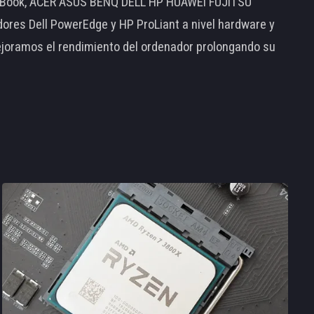
MacBook, ACER ASUS BENQ DELL HP HUAWEI FUJITSU
s Dell PowerEdge y HP ProLiant a nivel hardware y
ejoramos el rendimiento del ordenador prolongando su