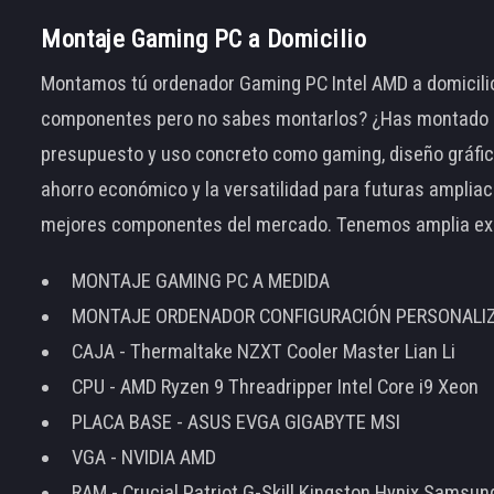
Montaje Gaming PC a Domicilio
Montamos tú ordenador Gaming PC Intel AMD a domicilio
componentes pero no sabes montarlos? ¿Has montado el
presupuesto y uso concreto como gaming, diseño gráfic
ahorro económico y la versatilidad para futuras amplia
mejores componentes del mercado. Tenemos amplia ex
MONTAJE GAMING PC A MEDIDA
MONTAJE ORDENADOR CONFIGURACIÓN PERSONALI
CAJA - Thermaltake NZXT Cooler Master Lian Li
CPU - AMD Ryzen 9 Threadripper Intel Core i9 Xeon
PLACA BASE - ASUS EVGA GIGABYTE MSI
VGA - NVIDIA AMD
RAM - Crucial Patriot G-Skill Kingston Hynix Samsu