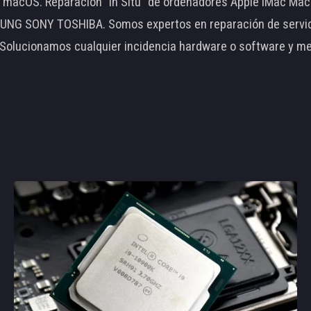
le macOS. Reparación "In Situ" de ordenadores Apple iMac 
 SONY TOSHIBA. Somos expertos en reparación de servidore
 Solucionamos cualquier incidencia hardware o software y m