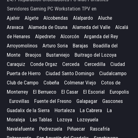
Servidores Gaming PC Workstation TPV en
Ajalvir
Algete
Alcobendas
Alalpardo
Aluche
Aravaca
Alameda de Osuna
Alameda del Valle
Alcalá
de Henares
Alpedrete
Alcorcón
Arganda del Rey
Arroyomolinos
Arturo Soria
Barajas
Boadilla del
Monte
Braojos
Bustarviejo
Buitrago del Lozoya
Caraquiz
Conde Orgaz
Cerceda
Cercedilla
Ciudad
Puerta de Hierro
Ciudad Santo Domingo
Ciudalcampo
Club de Campo
Cobeña
Colmenar Viejo
Cotos de
Monterrey
El Berrueco
El Casar
El Escorial
Europolis
Eurovillas
Fuente del Fresno
Galapagar
Gascones
Guadalix de la Sierra
Hortaleza
La Cabrera
La
Moraleja
Las Tablas
Lozoya
Lozoyuela
Navalafuente
Pedrezuela
Piñuecar
Rascafría