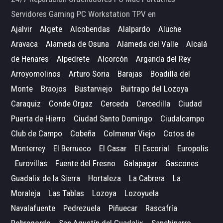
Servidores Gaming PC Workstation TPV en
Ajalvir
Algete
Alcobendas
Alalpardo
Aluche
Aravaca
Alameda de Osuna
Alameda del Valle
Alcalá
de Henares
Alpedrete
Alcorcón
Arganda del Rey
Arroyomolinos
Arturo Soria
Barajas
Boadilla del
Monte
Braojos
Bustarviejo
Buitrago del Lozoya
Caraquiz
Conde Orgaz
Cerceda
Cercedilla
Ciudad
Puerta de Hierro
Ciudad Santo Domingo
Ciudalcampo
Club de Campo
Cobeña
Colmenar Viejo
Cotos de
Monterrey
El Berrueco
El Casar
El Escorial
Europolis
Eurovillas
Fuente del Fresno
Galapagar
Gascones
Guadalix de la Sierra
Hortaleza
La Cabrera
La
Moraleja
Las Tablas
Lozoya
Lozoyuela
Navalafuente
Pedrezuela
Piñuecar
Rascafría