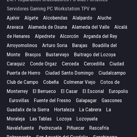
Servidores Gaming PC Workstation TPV en
Ajalvir
Algete
Alcobendas
Alalpardo
Aluche
Aravaca
Alameda de Osuna
Alameda del Valle
Alcalá
de Henares
Alpedrete
Alcorcón
Arganda del Rey
Arroyomolinos
Arturo Soria
Barajas
Boadilla del
Monte
Braojos
Bustarviejo
Buitrago del Lozoya
Caraquiz
Conde Orgaz
Cerceda
Cercedilla
Ciudad
Puerta de Hierro
Ciudad Santo Domingo
Ciudalcampo
Club de Campo
Cobeña
Colmenar Viejo
Cotos de
Monterrey
El Berrueco
El Casar
El Escorial
Europolis
Eurovillas
Fuente del Fresno
Galapagar
Gascones
Guadalix de la Sierra
Hortaleza
La Cabrera
La
Moraleja
Las Tablas
Lozoya
Lozoyuela
Navalafuente
Pedrezuela
Piñuecar
Rascafría