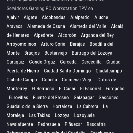
Servidores Gaming PC Workstation TPV en
Ajalvir
Algete
Alcobendas
Alalpardo
Aluche
Aravaca
Alameda de Osuna
Alameda del Valle
Alcalá
de Henares
Alpedrete
Alcorcón
Arganda del Rey
Arroyomolinos
Arturo Soria
Barajas
Boadilla del
Monte
Braojos
Bustarviejo
Buitrago del Lozoya
Caraquiz
Conde Orgaz
Cerceda
Cercedilla
Ciudad
Puerta de Hierro
Ciudad Santo Domingo
Ciudalcampo
Club de Campo
Cobeña
Colmenar Viejo
Cotos de
Monterrey
El Berrueco
El Casar
El Escorial
Europolis
Eurovillas
Fuente del Fresno
Galapagar
Gascones
Guadalix de la Sierra
Hortaleza
La Cabrera
La
Moraleja
Las Tablas
Lozoya
Lozoyuela
Navalafuente
Pedrezuela
Piñuecar
Rascafría