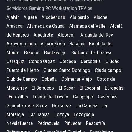
Servidores Gaming PC Workstation TPV en
Ajalvir
Algete
Alcobendas
Alalpardo
Aluche
Aravaca
Alameda de Osuna
Alameda del Valle
Alcalá
de Henares
Alpedrete
Alcorcón
Arganda del Rey
Arroyomolinos
Arturo Soria
Barajas
Boadilla del
Monte
Braojos
Bustarviejo
Buitrago del Lozoya
Caraquiz
Conde Orgaz
Cerceda
Cercedilla
Ciudad
Puerta de Hierro
Ciudad Santo Domingo
Ciudalcampo
Club de Campo
Cobeña
Colmenar Viejo
Cotos de
Monterrey
El Berrueco
El Casar
El Escorial
Europolis
Eurovillas
Fuente del Fresno
Galapagar
Gascones
Guadalix de la Sierra
Hortaleza
La Cabrera
La
Moraleja
Las Tablas
Lozoya
Lozoyuela
Navalafuente
Pedrezuela
Piñuecar
Rascafría