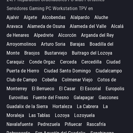
Servidores Gaming PC Workstation TPV en
Ajalvir
Algete
Alcobendas
Alalpardo
Aluche
Aravaca
Alameda de Osuna
Alameda del Valle
Alcalá
de Henares
Alpedrete
Alcorcón
Arganda del Rey
Arroyomolinos
Arturo Soria
Barajas
Boadilla del
Monte
Braojos
Bustarviejo
Buitrago del Lozoya
Caraquiz
Conde Orgaz
Cerceda
Cercedilla
Ciudad
Puerta de Hierro
Ciudad Santo Domingo
Ciudalcampo
Club de Campo
Cobeña
Colmenar Viejo
Cotos de
Monterrey
El Berrueco
El Casar
El Escorial
Europolis
Eurovillas
Fuente del Fresno
Galapagar
Gascones
Guadalix de la Sierra
Hortaleza
La Cabrera
La
Moraleja
Las Tablas
Lozoya
Lozoyuela
Navalafuente
Pedrezuela
Piñuecar
Rascafría