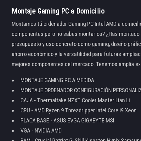
Montaje Gaming PC a Domicilio
Montamos tú ordenador Gaming PC Intel AMD a domicilio
componentes pero no sabes montarlos? ¿Has montado el
presupuesto y uso concreto como gaming, diseño gráfic
ahorro económico y la versatilidad para futuras amplia
mejores componentes del mercado. Tenemos amplia ex
MONTAJE GAMING PC A MEDIDA
MONTAJE ORDENADOR CONFIGURACIÓN PERSONALI
CAJA - Thermaltake NZXT Cooler Master Lian Li
CPU - AMD Ryzen 9 Threadripper Intel Core i9 Xeon
PLACA BASE - ASUS EVGA GIGABYTE MSI
VGA - NVIDIA AMD
RAM - Crucial Patriot G-Skill Kingston Hynix Samsu