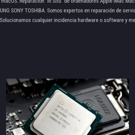
le macOS. Reparación "In Situ" de ordenadores Apple iMac 
 SONY TOSHIBA. Somos expertos en reparación de servidore
 Solucionamos cualquier incidencia hardware o software y m