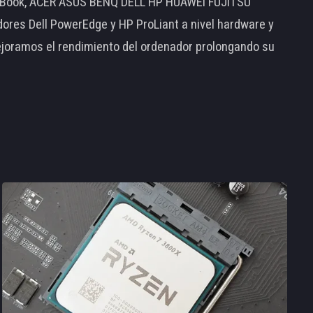
MacBook, ACER ASUS BENQ DELL HP HUAWEI FUJITSU
s Dell PowerEdge y HP ProLiant a nivel hardware y
ejoramos el rendimiento del ordenador prolongando su