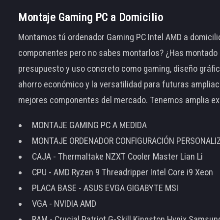
Montaje Gaming PC a Domicilio
Montamos tú ordenador Gaming PC Intel AMD a domicilio
componentes pero no sabes montarlos? ¿Has montado el
presupuesto y uso concreto como gaming, diseño gráfic
ahorro económico y la versatilidad para futuras amplia
mejores componentes del mercado. Tenemos amplia ex
MONTAJE GAMING PC A MEDIDA
MONTAJE ORDENADOR CONFIGURACIÓN PERSONALI
CAJA - Thermaltake NZXT Cooler Master Lian Li
CPU - AMD Ryzen 9 Threadripper Intel Core i9 Xeon
PLACA BASE - ASUS EVGA GIGABYTE MSI
VGA - NVIDIA AMD
RAM - Crucial Patriot G-Skill Kingston Hynix Samsu