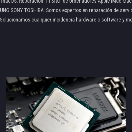
le macOS. Reparación "In Situ" de ordenadores Apple iMac 
 SONY TOSHIBA. Somos expertos en reparación de servidore
 Solucionamos cualquier incidencia hardware o software y m