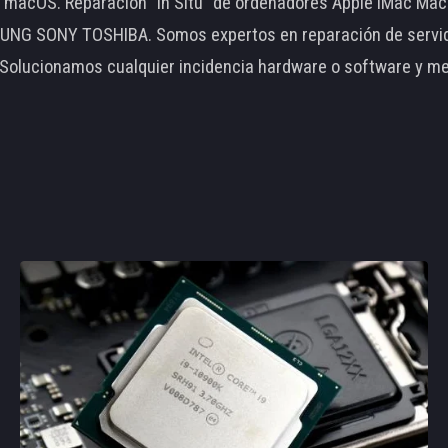
le macOS. Reparación "In Situ" de ordenadores Apple iMac 
 SONY TOSHIBA. Somos expertos en reparación de servidore
 Solucionamos cualquier incidencia hardware o software y m