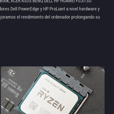
MacBook, ACER ASUS BENQ DELL HP HUAWEI FUJITSU
s Dell PowerEdge y HP ProLiant a nivel hardware y
ejoramos el rendimiento del ordenador prolongando su