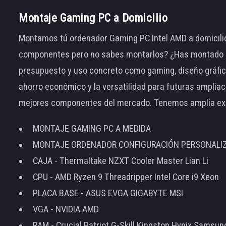
Montaje Gaming PC a Domicilio
Montamos tú ordenador Gaming PC Intel AMD a domicilio
componentes pero no sabes montarlos? ¿Has montado el
presupuesto y uso concreto como gaming, diseño gráfic
ahorro económico y la versatilidad para futuras amplia
mejores componentes del mercado. Tenemos amplia ex
MONTAJE GAMING PC A MEDIDA
MONTAJE ORDENADOR CONFIGURACIÓN PERSONALI
CAJA - Thermaltake NZXT Cooler Master Lian Li
CPU - AMD Ryzen 9 Threadripper Intel Core i9 Xeon
PLACA BASE - ASUS EVGA GIGABYTE MSI
VGA - NVIDIA AMD
RAM - Crucial Patriot G-Skill Kingston Hynix Samsu