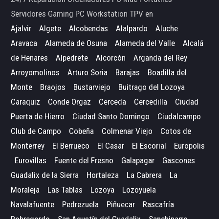
Servidores Gaming PC Workstation TPV en
Ajalvir
Algete
Alcobendas
Alalpardo
Aluche
Aravaca
Alameda de Osuna
Alameda del Valle
Alcalá
de Henares
Alpedrete
Alcorcón
Arganda del Rey
Arroyomolinos
Arturo Soria
Barajas
Boadilla del
Monte
Braojos
Bustarviejo
Buitrago del Lozoya
Caraquiz
Conde Orgaz
Cerceda
Cercedilla
Ciudad
Puerta de Hierro
Ciudad Santo Domingo
Ciudalcampo
Club de Campo
Cobeña
Colmenar Viejo
Cotos de
Monterrey
El Berrueco
El Casar
El Escorial
Europolis
Eurovillas
Fuente del Fresno
Galapagar
Gascones
Guadalix de la Sierra
Hortaleza
La Cabrera
La
Moraleja
Las Tablas
Lozoya
Lozoyuela
Navalafuente
Pedrezuela
Piñuecar
Rascafría