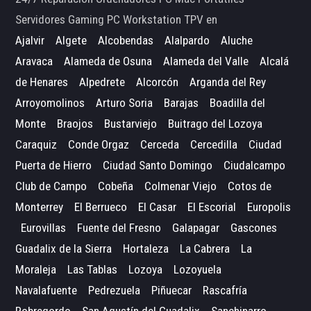
Servidores Gaming PC Workstation TPV en
Ajalvir
Algete
Alcobendas
Alalpardo
Aluche
Aravaca
Alameda de Osuna
Alameda del Valle
Alcalá
de Henares
Alpedrete
Alcorcón
Arganda del Rey
Arroyomolinos
Arturo Soria
Barajas
Boadilla del
Monte
Braojos
Bustarviejo
Buitrago del Lozoya
Caraquiz
Conde Orgaz
Cerceda
Cercedilla
Ciudad
Puerta de Hierro
Ciudad Santo Domingo
Ciudalcampo
Club de Campo
Cobeña
Colmenar Viejo
Cotos de
Monterrey
El Berrueco
El Casar
El Escorial
Europolis
Eurovillas
Fuente del Fresno
Galapagar
Gascones
Guadalix de la Sierra
Hortaleza
La Cabrera
La
Moraleja
Las Tablas
Lozoya
Lozoyuela
Navalafuente
Pedrezuela
Piñuecar
Rascafría