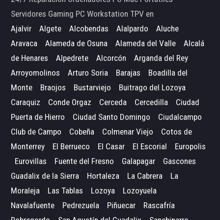
Servidores Gaming PC Workstation TPV en
Ajalvir
Algete
Alcobendas
Alalpardo
Aluche
Aravaca
Alameda de Osuna
Alameda del Valle
Alcalá
de Henares
Alpedrete
Alcorcón
Arganda del Rey
Arroyomolinos
Arturo Soria
Barajas
Boadilla del
Monte
Braojos
Bustarviejo
Buitrago del Lozoya
Caraquiz
Conde Orgaz
Cerceda
Cercedilla
Ciudad
Puerta de Hierro
Ciudad Santo Domingo
Ciudalcampo
Club de Campo
Cobeña
Colmenar Viejo
Cotos de
Monterrey
El Berrueco
El Casar
El Escorial
Europolis
Eurovillas
Fuente del Fresno
Galapagar
Gascones
Guadalix de la Sierra
Hortaleza
La Cabrera
La
Moraleja
Las Tablas
Lozoya
Lozoyuela
Navalafuente
Pedrezuela
Piñuecar
Rascafría