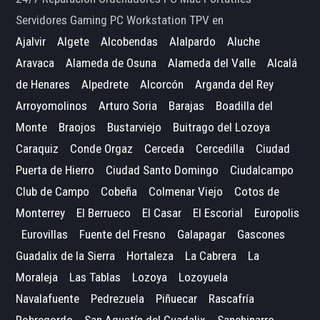
Servidores Gaming PC Workstation TPV en
Ajalvir
Algete
Alcobendas
Alalpardo
Aluche
Aravaca
Alameda de Osuna
Alameda del Valle
Alcalá
de Henares
Alpedrete
Alcorcón
Arganda del Rey
Arroyomolinos
Arturo Soria
Barajas
Boadilla del
Monte
Braojos
Bustarviejo
Buitrago del Lozoya
Caraquiz
Conde Orgaz
Cerceda
Cercedilla
Ciudad
Puerta de Hierro
Ciudad Santo Domingo
Ciudalcampo
Club de Campo
Cobeña
Colmenar Viejo
Cotos de
Monterrey
El Berrueco
El Casar
El Escorial
Europolis
Eurovillas
Fuente del Fresno
Galapagar
Gascones
Guadalix de la Sierra
Hortaleza
La Cabrera
La
Moraleja
Las Tablas
Lozoya
Lozoyuela
Navalafuente
Pedrezuela
Piñuecar
Rascafría