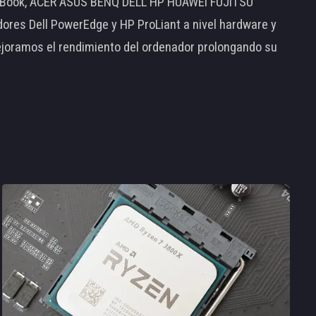
MacBook, ACER ASUS BENQ DELL HP HUAWEI FUJITSU
s Dell PowerEdge y HP ProLiant a nivel hardware y
ejoramos el rendimiento del ordenador prolongando su