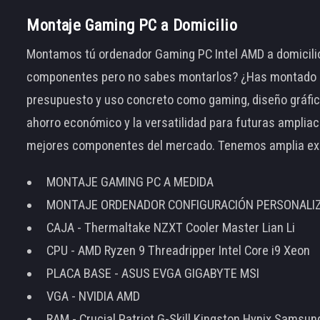
Montaje Gaming PC a Domicilio
Montamos tú ordenador Gaming PC Intel AMD a domicilio
componentes pero no sabes montarlos? ¿Has montado el
presupuesto y uso concreto como gaming, diseño gráfic
ahorro económico y la versatilidad para futuras amplia
mejores componentes del mercado. Tenemos amplia ex
MONTAJE GAMING PC A MEDIDA
MONTAJE ORDENADOR CONFIGURACIÓN PERSONALI
CAJA - Thermaltake NZXT Cooler Master Lian Li
CPU - AMD Ryzen 9 Threadripper Intel Core i9 Xeon
PLACA BASE - ASUS EVGA GIGABYTE MSI
VGA - NVIDIA AMD
RAM - Crucial Patriot G-Skill Kingston Hynix Samsu