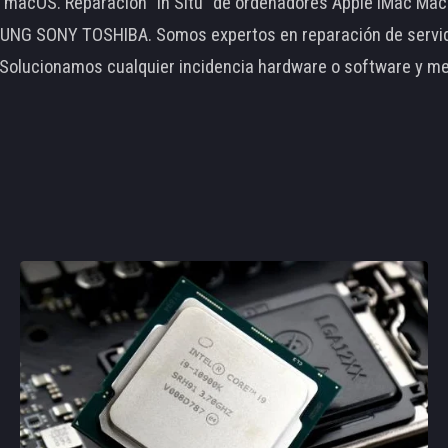
le macOS. Reparación "In Situ" de ordenadores Apple iMac 
 SONY TOSHIBA. Somos expertos en reparación de servidore
 Solucionamos cualquier incidencia hardware o software y m