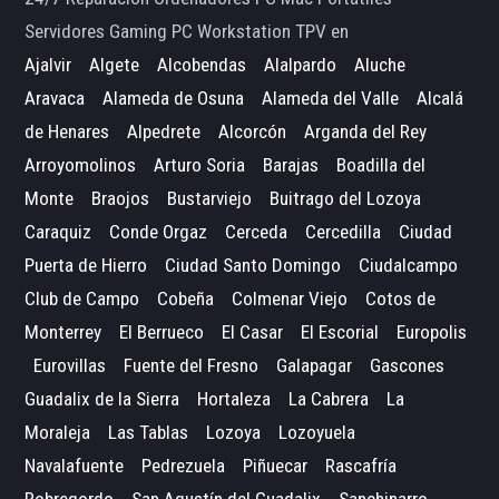
Servidores Gaming PC Workstation TPV en
Ajalvir
Algete
Alcobendas
Alalpardo
Aluche
Aravaca
Alameda de Osuna
Alameda del Valle
Alcalá
de Henares
Alpedrete
Alcorcón
Arganda del Rey
Arroyomolinos
Arturo Soria
Barajas
Boadilla del
Monte
Braojos
Bustarviejo
Buitrago del Lozoya
Caraquiz
Conde Orgaz
Cerceda
Cercedilla
Ciudad
Puerta de Hierro
Ciudad Santo Domingo
Ciudalcampo
Club de Campo
Cobeña
Colmenar Viejo
Cotos de
Monterrey
El Berrueco
El Casar
El Escorial
Europolis
Eurovillas
Fuente del Fresno
Galapagar
Gascones
Guadalix de la Sierra
Hortaleza
La Cabrera
La
Moraleja
Las Tablas
Lozoya
Lozoyuela
Navalafuente
Pedrezuela
Piñuecar
Rascafría