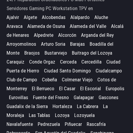
Servidores Gaming PC Workstation TPV en
Ajalvir
Algete
Alcobendas
Alalpardo
Aluche
Aravaca
Alameda de Osuna
Alameda del Valle
Alcalá
de Henares
Alpedrete
Alcorcón
Arganda del Rey
Arroyomolinos
Arturo Soria
Barajas
Boadilla del
Monte
Braojos
Bustarviejo
Buitrago del Lozoya
Caraquiz
Conde Orgaz
Cerceda
Cercedilla
Ciudad
Puerta de Hierro
Ciudad Santo Domingo
Ciudalcampo
Club de Campo
Cobeña
Colmenar Viejo
Cotos de
Monterrey
El Berrueco
El Casar
El Escorial
Europolis
Eurovillas
Fuente del Fresno
Galapagar
Gascones
Guadalix de la Sierra
Hortaleza
La Cabrera
La
Moraleja
Las Tablas
Lozoya
Lozoyuela
Navalafuente
Pedrezuela
Piñuecar
Rascafría