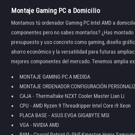
Montaje Gaming PC a Domicilio
Montamos tú ordenador Gaming PC Intel AMD a domicilio
componentes pero no sabes montarlos? ¿Has montado el
presupuesto y uso concreto como gaming, diseño gráfic
ahorro económico y la versatilidad para futuras amplia
mejores componentes del mercado. Tenemos amplia ex
MONTAJE GAMING PC A MEDIDA
MONTAJE ORDENADOR CONFIGURACIÓN PERSONALI
CAJA - Thermaltake NZXT Cooler Master Lian Li
CPU - AMD Ryzen 9 Threadripper Intel Core i9 Xeon
PLACA BASE - ASUS EVGA GIGABYTE MSI
VGA - NVIDIA AMD
RAM - Crucial Patriot G-Skill Kingston Hynix Samsu