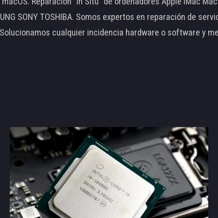
le macOS. Reparación "In Situ" de ordenadores Apple iMac 
 SONY TOSHIBA. Somos expertos en reparación de servidore
 Solucionamos cualquier incidencia hardware o software y m