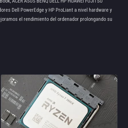
MacBook, ACER ASUS BENQ DELL HP HUAWEI FUJITSU
s Dell PowerEdge y HP ProLiant a nivel hardware y
ejoramos el rendimiento del ordenador prolongando su