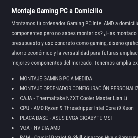
Montaje Gaming PC a Domicilio
Montamos tú ordenador Gaming PC Intel AMD a domicilio
componentes pero no sabes montarlos? ¿Has montado el
presupuesto y uso concreto como gaming, diseño gráfic
ahorro económico y la versatilidad para futuras amplia
mejores componentes del mercado. Tenemos amplia ex
MONTAJE GAMING PC A MEDIDA
MONTAJE ORDENADOR CONFIGURACIÓN PERSONALI
CAJA - Thermaltake NZXT Cooler Master Lian Li
CPU - AMD Ryzen 9 Threadripper Intel Core i9 Xeon
PLACA BASE - ASUS EVGA GIGABYTE MSI
VGA - NVIDIA AMD
RAM - Crucial Patriot G-Skill Kingston Hynix Samsu