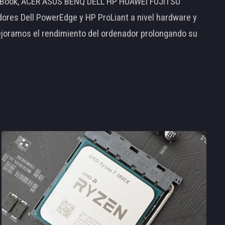
MacBook, ACER ASUS BENQ DELL HP HUAWEI FUJITSU
s Dell PowerEdge y HP ProLiant a nivel hardware y
ejoramos el rendimiento del ordenador prolongando su