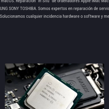
le macOS. Reparación "In Situ" de ordenadores Apple iMac 
 SONY TOSHIBA. Somos expertos en reparación de servidore
 Solucionamos cualquier incidencia hardware o software y m