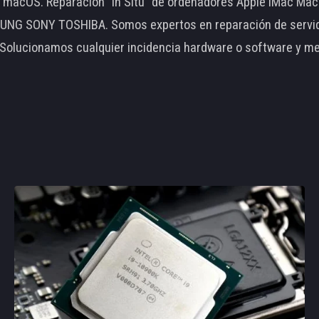
le macOS. Reparación "In Situ" de ordenadores Apple iMac 
 SONY TOSHIBA. Somos expertos en reparación de servidore
 Solucionamos cualquier incidencia hardware o software y m