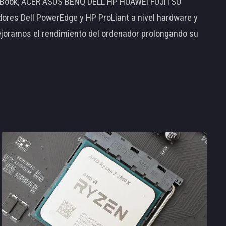
MacBook, ACER ASUS BENQ DELL HP HUAWEI FUJITSU
s Dell PowerEdge y HP ProLiant a nivel hardware y
ejoramos el rendimiento del ordenador prolongando su