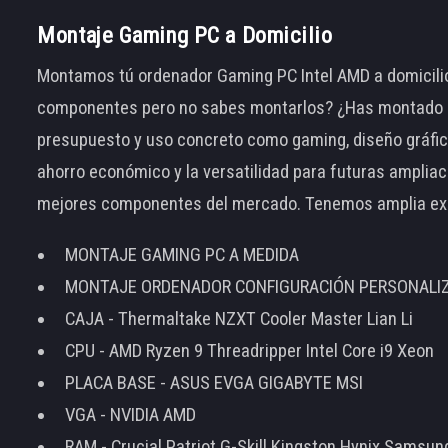
Montaje Gaming PC a Domicilio
Montamos tú ordenador Gaming PC Intel AMD a domicilio
componentes pero no sabes montarlos? ¿Has montado el
presupuesto y uso concreto como gaming, diseño gráfic
ahorro económico y la versatilidad para futuras amplia
mejores componentes del mercado. Tenemos amplia ex
MONTAJE GAMING PC A MEDIDA
MONTAJE ORDENADOR CONFIGURACIÓN PERSONALI
CAJA - Thermaltake NZXT Cooler Master Lian Li
CPU - AMD Ryzen 9 Threadripper Intel Core i9 Xeon
PLACA BASE - ASUS EVGA GIGABYTE MSI
VGA - NVIDIA AMD
RAM - Crucial Patriot G-Skill Kingston Hynix Samsu