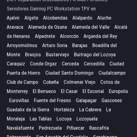
Servidores Gaming PC Workstation TPV en
Ajalvir
Algete
Alcobendas
Alalpardo
Aluche
Aravaca
Alameda de Osuna
Alameda del Valle
Alcalá
de Henares
Alpedrete
Alcorcón
Arganda del Rey
Arroyomolinos
Arturo Soria
Barajas
Boadilla del
Monte
Braojos
Bustarviejo
Buitrago del Lozoya
Caraquiz
Conde Orgaz
Cerceda
Cercedilla
Ciudad
Puerta de Hierro
Ciudad Santo Domingo
Ciudalcampo
Club de Campo
Cobeña
Colmenar Viejo
Cotos de
Monterrey
El Berrueco
El Casar
El Escorial
Europolis
Eurovillas
Fuente del Fresno
Galapagar
Gascones
Guadalix de la Sierra
Hortaleza
La Cabrera
La
Moraleja
Las Tablas
Lozoya
Lozoyuela
Navalafuente
Pedrezuela
Piñuecar
Rascafría