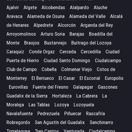
Ajalvir
Algete
Alcobendas
Alalpardo
Aluche
Aravaca
Alameda de Osuna
Alameda del Valle
Alcalá
de Henares
Alpedrete
Alcorcón
Arganda del Rey
Arroyomolinos
Arturo Soria
Barajas
Boadilla del
Monte
Braojos
Bustarviejo
Buitrago del Lozoya
Caraquiz
Conde Orgaz
Cerceda
Cercedilla
Ciudad
Puerta de Hierro
Ciudad Santo Domingo
Ciudalcampo
Club de Campo
Cobeña
Colmenar Viejo
Cotos de
Monterrey
El Berrueco
El Casar
El Escorial
Europolis
Eurovillas
Fuente del Fresno
Galapagar
Gascones
Guadalix de la Sierra
Hortaleza
La Cabrera
La
Moraleja
Las Tablas
Lozoya
Lozoyuela
Navalafuente
Pedrezuela
Piñuecar
Rascafría
Robregordo
San Agustín del Guadalix
Sanchinarro
Torrelaguna
Tres Cantos
Venturada
Ciudalcampo