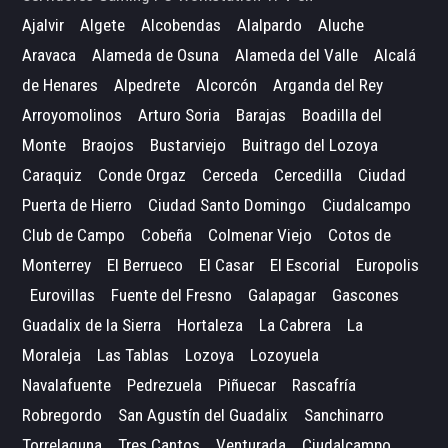
Ajalvir
Algete
Alcobendas
Alalpardo
Aluche
Aravaca
Alameda de Osuna
Alameda del Valle
Alcalá
de Henares
Alpedrete
Alcorcón
Arganda del Rey
Arroyomolinos
Arturo Soria
Barajas
Boadilla del
Monte
Braojos
Bustarviejo
Buitrago del Lozoya
Caraquiz
Conde Orgaz
Cerceda
Cercedilla
Ciudad
Puerta de Hierro
Ciudad Santo Domingo
Ciudalcampo
Club de Campo
Cobeña
Colmenar Viejo
Cotos de
Monterrey
El Berrueco
El Casar
El Escorial
Europolis
Eurovillas
Fuente del Fresno
Galapagar
Gascones
Guadalix de la Sierra
Hortaleza
La Cabrera
La
Moraleja
Las Tablas
Lozoya
Lozoyuela
Navalafuente
Pedrezuela
Piñuecar
Rascafría
Robregordo
San Agustín del Guadalix
Sanchinarro
Torrelaguna
Tres Cantos
Venturada
Ciudalcampo