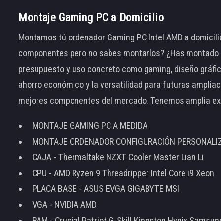
Montaje Gaming PC a Domicilio
Montamos tú ordenador Gaming PC Intel AMD a domicilio
componentes pero no sabes montarlos? ¿Has montado el
presupuesto y uso concreto como gaming, diseño gráfic
ahorro económico y la versatilidad para futuras amplia
mejores componentes del mercado. Tenemos amplia ex
MONTAJE GAMING PC A MEDIDA
MONTAJE ORDENADOR CONFIGURACIÓN PERSONALI
CAJA - Thermaltake NZXT Cooler Master Lian Li
CPU - AMD Ryzen 9 Threadripper Intel Core i9 Xeon
PLACA BASE - ASUS EVGA GIGABYTE MSI
VGA - NVIDIA AMD
RAM - Crucial Patriot G-Skill Kingston Hynix Samsu