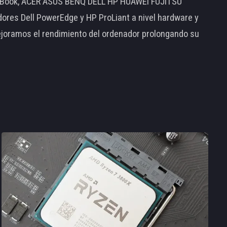
MacBook, ACER ASUS BENQ DELL HP HUAWEI FUJITSU
s Dell PowerEdge y HP ProLiant a nivel hardware y
ejoramos el rendimiento del ordenador prolongando su