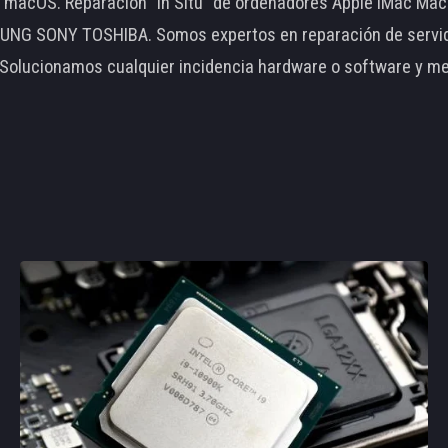
le macOS. Reparación "In Situ" de ordenadores Apple iMac 
 SONY TOSHIBA. Somos expertos en reparación de servidore
 Solucionamos cualquier incidencia hardware o software y m