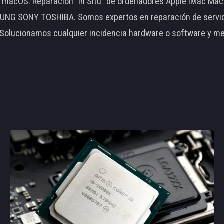
le macOS. Reparación "In Situ" de ordenadores Apple iMac 
 SONY TOSHIBA. Somos expertos en reparación de servidore
 Solucionamos cualquier incidencia hardware o software y m