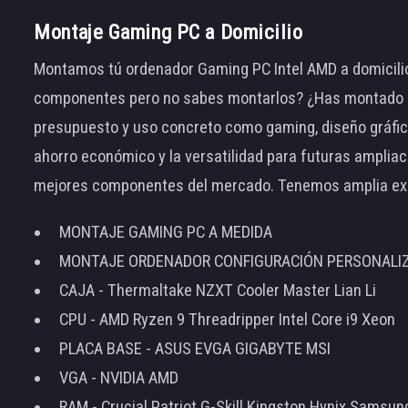
Montaje Gaming PC a Domicilio
Montamos tú ordenador Gaming PC Intel AMD a domicilio
componentes pero no sabes montarlos? ¿Has montado el
presupuesto y uso concreto como gaming, diseño gráfic
ahorro económico y la versatilidad para futuras amplia
mejores componentes del mercado. Tenemos amplia ex
MONTAJE GAMING PC A MEDIDA
MONTAJE ORDENADOR CONFIGURACIÓN PERSONALI
CAJA - Thermaltake NZXT Cooler Master Lian Li
CPU - AMD Ryzen 9 Threadripper Intel Core i9 Xeon
PLACA BASE - ASUS EVGA GIGABYTE MSI
VGA - NVIDIA AMD
RAM - Crucial Patriot G-Skill Kingston Hynix Samsu