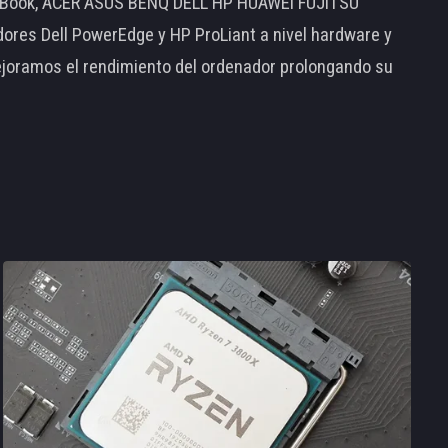
MacBook, ACER ASUS BENQ DELL HP HUAWEI FUJITSU
s Dell PowerEdge y HP ProLiant a nivel hardware y
ejoramos el rendimiento del ordenador prolongando su